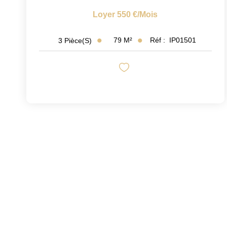
Loyer 550 €/mois
79
M²
Réf :
IP01501
3
Pièce(s)