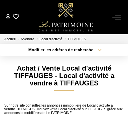
ACCUEIL
Accueil
A vendre
Local d'activité
TIFFAUGES
L’AGENCE
Modifier les critères de recherche
Type de transaction
Localisation
Acheter
Localisation
NOS ANNONCES
Achat / Vente Local d'activité
Type de bien
Sélectionnez...
Surface min
TIFFAUGES - Local d'activité a
Ventes
vendre à TIFFAUGES
Locations
Plus de critères
Budget max
Créer une alerte
Sur notre site consultez les annonces immobilière de Local d'activité à
ESTIMATION
vendre TIFFAUGES. Trouvez votre Local d'activité sur TIFFAUGES grâce aux
annonces immobilières de Le PATRIMOINE.
ALERTE MAIL