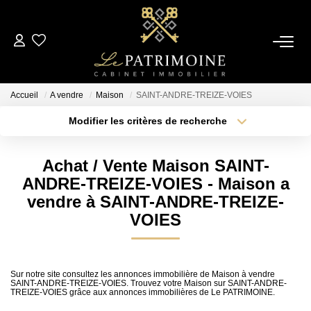
ACCUEIL
Accueil
A vendre
Maison
SAINT-ANDRE-TREIZE-VOIES
L’AGENCE
Modifier les critères de recherche
Type de transaction
Localisation
Acheter
Localisation
NOS ANNONCES
Achat / Vente Maison SAINT-
Type de bien
Sélectionnez...
Surface min
ANDRE-TREIZE-VOIES - Maison a
Ventes
vendre à SAINT-ANDRE-TREIZE-
Locations
Plus de critères
Budget max
VOIES
Créer une alerte
ESTIMATION
Sur notre site consultez les annonces immobilière de Maison à vendre
SAINT-ANDRE-TREIZE-VOIES. Trouvez votre Maison sur SAINT-ANDRE-
TREIZE-VOIES grâce aux annonces immobilières de Le PATRIMOINE.
ALERTE MAIL