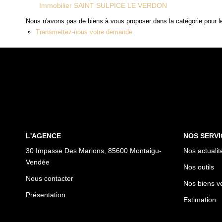
Immobilier SAINT SULPICE LE VERDON
Nous n'avons pas de biens à vous proposer dans la catégorie pour le
Transmettez-nous votre demande
L'AGENCE
NOS SERVI
30 Impasse Des Marions, 85600 Montaigu-
Nos actualit
Vendée
Nos outils
Nous contacter
Nos biens v
Présentation
Estimation