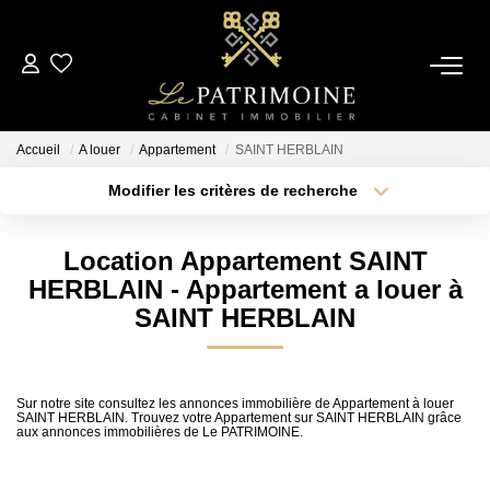
ACCUEIL
Accueil
A louer
Appartement
SAINT HERBLAIN
L’AGENCE
Modifier les critères de recherche
Type de transaction
Localisation
Acheter
Localisation
NOS ANNONCES
Location Appartement SAINT
Type de bien
Sélectionnez...
Surface min
HERBLAIN - Appartement a louer à
Ventes
SAINT HERBLAIN
Locations
Plus de critères
Budget max
Créer une alerte
Sur notre site consultez les annonces immobilière de Appartement à louer
ESTIMATION
SAINT HERBLAIN. Trouvez votre Appartement sur SAINT HERBLAIN grâce
aux annonces immobilières de Le PATRIMOINE.
ALERTE MAIL