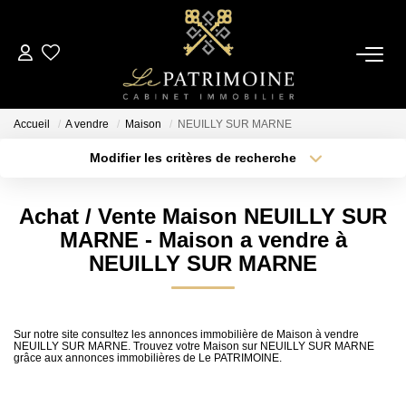
ACCUEIL
Accueil
A vendre
Maison
NEUILLY SUR MARNE
L’AGENCE
Modifier les critères de recherche
Type de transaction
Localisation
Acheter
Localisation
NOS ANNONCES
Achat / Vente Maison NEUILLY SUR
Type de bien
Sélectionnez...
Surface min
MARNE - Maison a vendre à
Ventes
NEUILLY SUR MARNE
Locations
Plus de critères
Budget max
Créer une alerte
Sur notre site consultez les annonces immobilière de Maison à vendre
ESTIMATION
NEUILLY SUR MARNE. Trouvez votre Maison sur NEUILLY SUR MARNE
grâce aux annonces immobilières de Le PATRIMOINE.
ALERTE MAIL