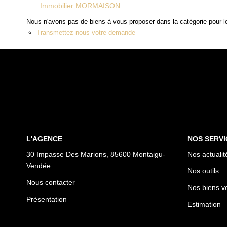
Immobilier MORMAISON
Nous n'avons pas de biens à vous proposer dans la catégorie pour le
Transmettez-nous votre demande
L'AGENCE
NOS SERVI
30 Impasse Des Marions, 85600 Montaigu-
Nos actualit
Vendée
Nos outils
Nous contacter
Nos biens v
Présentation
Estimation