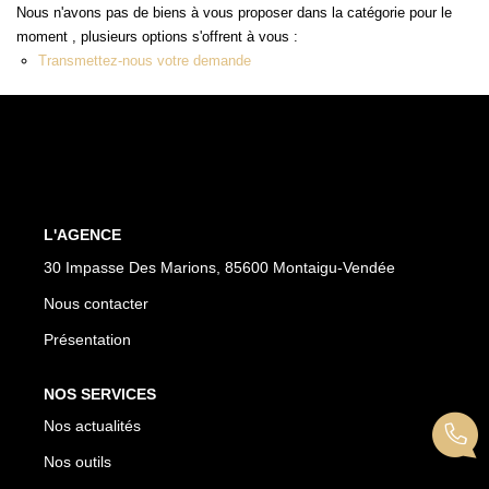
Nous n'avons pas de biens à vous proposer dans la catégorie pour le
moment , plusieurs options s'offrent à vous :
CONTACT
Transmettez-nous votre demande
L'AGENCE
30 Impasse Des Marions, 85600 Montaigu-Vendée
Nous contacter
Présentation
NOS SERVICES
Nos actualités
Nos outils