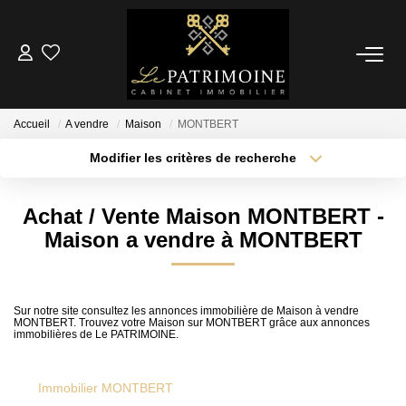
ACCUEIL
Accueil
A vendre
Maison
MONTBERT
L’AGENCE
Modifier les critères de recherche
Localisation
Type de transaction
Surface min
NOS ANNONCES
Achat / Vente Maison MONTBERT -
Type de bien
Maison a vendre à MONTBERT
Ventes
Plus de critères
Budget max
Locations
Créer une alerte
Sur notre site consultez les annonces immobilière de Maison à vendre
MONTBERT. Trouvez votre Maison sur MONTBERT grâce aux annonces
ESTIMATION
immobilières de Le PATRIMOINE.
ALERTE MAIL
Immobilier MONTBERT