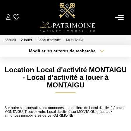
ACCUEIL
Accueil
A louer
Local d'activité
MONTAIGU
L’AGENCE
Modifier les critères de recherche
Type de transaction
Localisation
Acheter
Localisation
NOS ANNONCES
Location Local d'activité MONTAIGU
Type de bien
Sélectionnez...
Surface min
- Local d'activité a louer à
Ventes
MONTAIGU
Locations
Plus de critères
Budget max
Créer une alerte
Sur notre site consultez les annonces immobilière de Local d'activité à louer
ESTIMATION
MONTAIGU. Trouvez votre Local d'activité sur MONTAIGU grâce aux
annonces immobilières de Le PATRIMOINE.
ALERTE MAIL