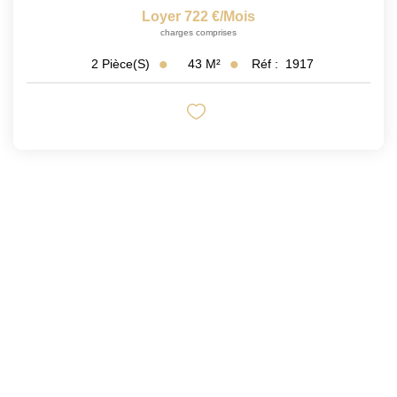
Loyer 722 €/mois
charges comprises
43
M²
Réf :
1917
2
Pièce(s)