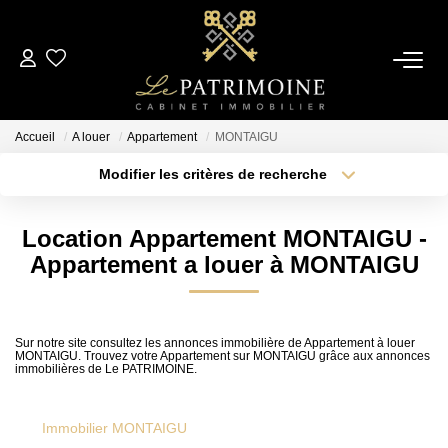
ACCUEIL
Accueil
A louer
Appartement
MONTAIGU
L’AGENCE
Modifier les critères de recherche
Type de transaction
Localisation
Acheter
Localisation
NOS ANNONCES
Location Appartement MONTAIGU -
Type de bien
Sélectionnez...
Surface min
Appartement a louer à MONTAIGU
Ventes
Locations
Plus de critères
Budget max
Sur notre site consultez les annonces immobilière de Appartement à louer
MONTAIGU. Trouvez votre Appartement sur MONTAIGU grâce aux annonces
Créer une alerte
immobilières de Le PATRIMOINE.
ESTIMATION
Immobilier MONTAIGU
ALERTE MAIL