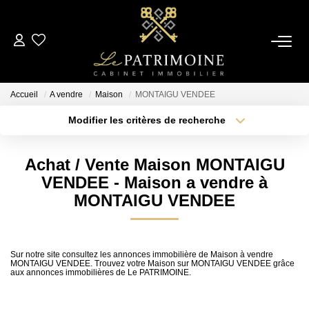
ACCUEIL
Accueil
A vendre
Maison
MONTAIGU VENDEE
L’AGENCE
Modifier les critères de recherche
Type de transaction
Localisation
Acheter
Localisation
NOS ANNONCES
Achat / Vente Maison MONTAIGU
Type de bien
Sélectionnez...
Surface min
VENDEE - Maison a vendre à
Ventes
MONTAIGU VENDEE
Locations
Plus de critères
Budget max
Créer une alerte
Sur notre site consultez les annonces immobilière de Maison à vendre
ESTIMATION
MONTAIGU VENDEE. Trouvez votre Maison sur MONTAIGU VENDEE grâce
aux annonces immobilières de Le PATRIMOINE.
ALERTE MAIL