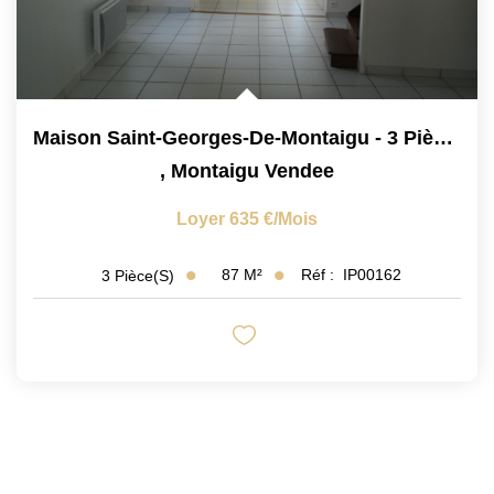
Maison Saint-Georges-De-Montaigu - 3 Pièce(s) - 80 M2
,
Montaigu Vendee
Loyer 635 €/mois
87
M²
Réf :
IP00162
3
Pièce(s)