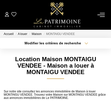
ACCUEIL
Accueil
A louer
Maison
MONTAIGU VENDEE
L’AGENCE
Modifier les critères de recherche
Type de transaction
Localisation
Acheter
Localisation
NOS ANNONCES
Location Maison MONTAIGU
Type de bien
Sélectionnez...
Surface min
VENDEE - Maison a louer à
Ventes
MONTAIGU VENDEE
Locations
Plus de critères
Budget max
Créer une alerte
Sur notre site consultez les annonces immobilière de Maison à louer
ESTIMATION
MONTAIGU VENDEE. Trouvez votre Maison sur MONTAIGU VENDEE grâce
aux annonces immobilières de Le PATRIMOINE.
ALERTE MAIL