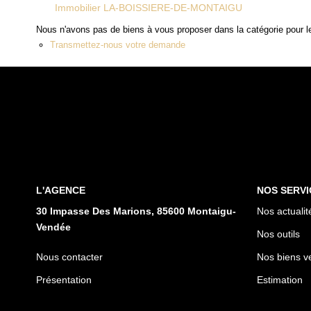
Immobilier LA-BOISSIERE-DE-MONTAIGU
Nous n'avons pas de biens à vous proposer dans la catégorie pour le
Transmettez-nous votre demande
L'AGENCE
NOS SERVI
30 Impasse Des Marions, 85600 Montaigu-
Nos actualit
Vendée
Nos outils
Nous contacter
Nos biens v
Présentation
Estimation