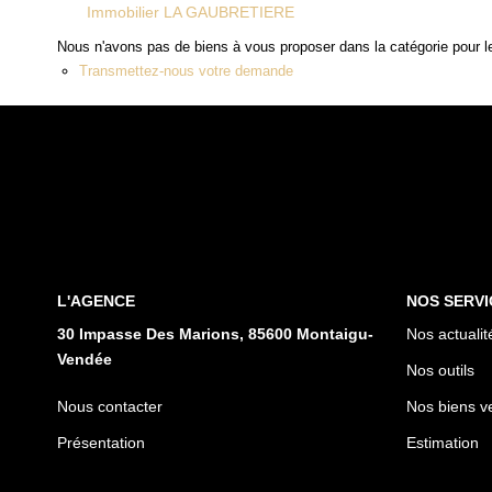
Immobilier LA GAUBRETIERE
Nous n'avons pas de biens à vous proposer dans la catégorie pour le
Transmettez-nous votre demande
L'AGENCE
NOS SERVI
30 Impasse Des Marions, 85600 Montaigu-
Nos actualit
Vendée
Nos outils
Nous contacter
Nos biens v
Présentation
Estimation