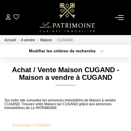
ACCUEIL
Accueil
A vendre
Maison
CUGAND
L’AGENCE
Modifier les critères de recherche
Type de transaction
Localisation
Acheter
Localisation
NOS ANNONCES
Achat / Vente Maison CUGAND -
Type de bien
Sélectionnez...
Surface min
Maison a vendre à CUGAND
Ventes
Locations
Plus de critères
Budget max
Sur notre site consultez les annonces immobilière de Maison à vendre
CUGAND. Trouvez votre Maison sur CUGAND grâce aux annonces
Créer une alerte
immobilières de Le PATRIMOINE.
ESTIMATION
Immobilier CUGAND
ALERTE MAIL