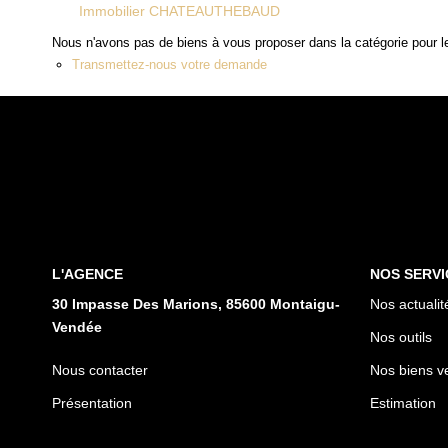
Immobilier CHATEAUTHEBAUD
Nous n'avons pas de biens à vous proposer dans la catégorie pour le
Transmettez-nous votre demande
L'AGENCE
NOS SERVI
30 Impasse Des Marions, 85600 Montaigu-
Nos actualit
Vendée
Nos outils
Nous contacter
Nos biens v
Présentation
Estimation