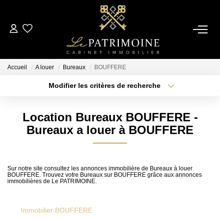
ACCUEIL
Accueil
A louer
Bureaux
BOUFFERE
L’AGENCE
Modifier les critères de recherche
Type de transaction
Localisation
Acheter
Localisation
NOS ANNONCES
Location Bureaux BOUFFERE -
Type de bien
Sélectionnez...
Surface min
Bureaux a louer à BOUFFERE
Ventes
Locations
Plus de critères
Budget max
Sur notre site consultez les annonces immobilière de Bureaux à louer
BOUFFERE. Trouvez votre Bureaux sur BOUFFERE grâce aux annonces
Créer une alerte
immobilières de Le PATRIMOINE.
ESTIMATION
Immobilier BOUFFERE
ALERTE MAIL