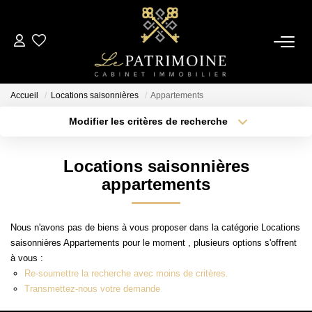
ACCUEIL
Accueil
Locations saisonnières
Appartements
L’AGENCE
Modifier les critères de recherche
Type de transaction
Localisation
Acheter
Localisation
NOS ANNONCES
Locations saisonnières
Type de bien
Sélectionnez...
Surface min
appartements
Ventes
Locations
Plus de critères
Budget max
Nous n'avons pas de biens à vous proposer dans la catégorie Locations
saisonnières Appartements pour le moment , plusieurs options s'offrent
Créer une alerte
à vous :
ESTIMATION
Re-soumettre la recherche avec moins de critères.
Transmettez-nous votre demande
ALERTE MAIL