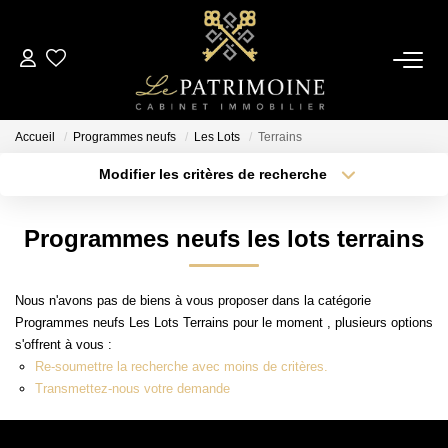
ACCUEIL
Accueil
Programmes neufs
Les Lots
Terrains
L’AGENCE
Modifier les critères de recherche
Type de transaction
Localisation
Acheter
Localisation
NOS ANNONCES
Programmes neufs les lots terrains
Type de bien
Sélectionnez...
Surface min
Ventes
Nous n'avons pas de biens à vous proposer dans la catégorie
Locations
Plus de critères
Budget max
Programmes neufs Les Lots Terrains pour le moment , plusieurs options
s'offrent à vous :
Créer une alerte
Re-soumettre la recherche avec moins de critères.
ESTIMATION
Transmettez-nous votre demande
ALERTE MAIL