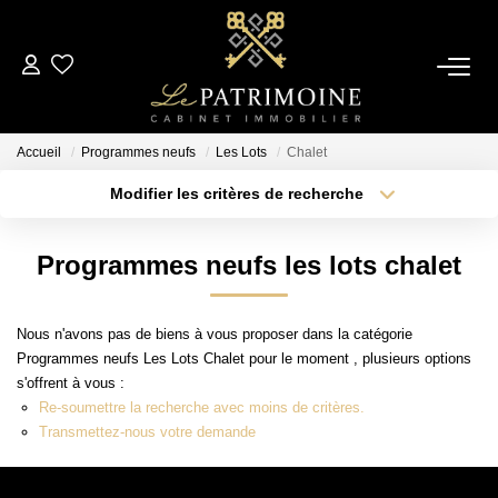
ACCUEIL
Accueil
Programmes neufs
Les Lots
Chalet
L’AGENCE
Modifier les critères de recherche
Type de transaction
Localisation
Acheter
Localisation
NOS ANNONCES
Programmes neufs les lots chalet
Type de bien
Sélectionnez...
Surface min
Ventes
Nous n'avons pas de biens à vous proposer dans la catégorie
Locations
Plus de critères
Budget max
Programmes neufs Les Lots Chalet pour le moment , plusieurs options
s'offrent à vous :
Créer une alerte
Re-soumettre la recherche avec moins de critères.
ESTIMATION
Transmettez-nous votre demande
ALERTE MAIL