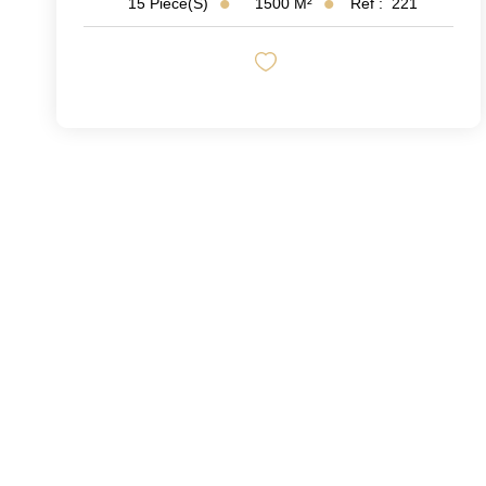
1500
M²
Réf :
221
15
Pièce(s)