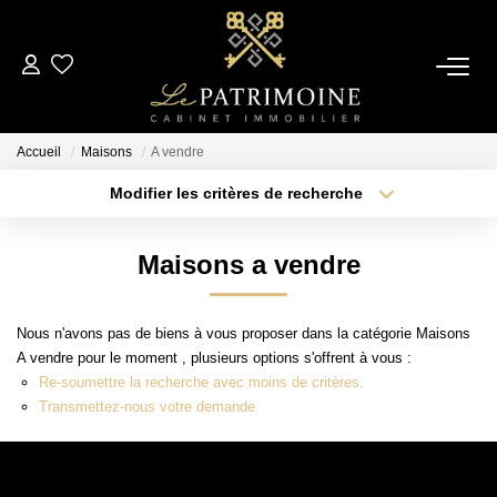
ACCUEIL
Accueil
Maisons
A vendre
L’AGENCE
Modifier les critères de recherche
Type de transaction
Localisation
Acheter
Localisation
NOS ANNONCES
Maisons a vendre
Type de bien
Sélectionnez...
Surface min
Ventes
Nous n'avons pas de biens à vous proposer dans la catégorie Maisons
Locations
Plus de critères
Budget max
A vendre pour le moment , plusieurs options s'offrent à vous :
Re-soumettre la recherche avec moins de critères.
Créer une alerte
Transmettez-nous votre demande
ESTIMATION
ALERTE MAIL