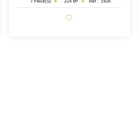
214
M²
Réf :
1926
7
Pièce(s)