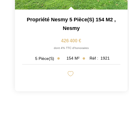
Propriété Nesmy 5 Pièce(s) 154 M2
,
Nesmy
426 400 €
dont 4% TTC d'honoraires
154
M²
Réf :
1921
5
Pièce(s)