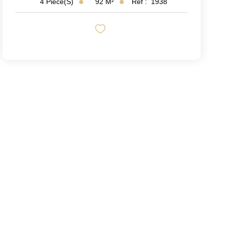
92
M²
Réf :
1938
4
Pièce(s)