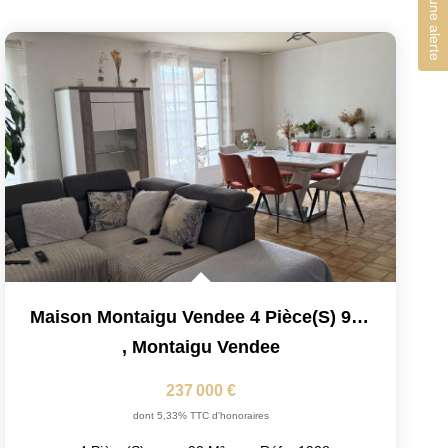
Créer une alerte
Maison Montaigu Vendee 4 Pièce(s) 92.07 M2
,
Montaigu Vendee
237 000 €
dont 5,33% TTC d'honoraires