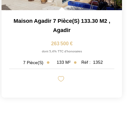
Maison Agadir 7 Pièce(s) 133.30 M2
,
Agadir
263 500 €
dont 5,4% TTC d'honoraires
133
M²
Réf :
1352
7
Pièce(s)