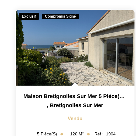
Exclusif
Compromis Signé
Maison Bretignolles Sur Mer 5 Pièce(s) 120 M2
,
Bretignolles Sur Mer
Vendu
120
M²
Réf :
1904
5
Pièce(s)