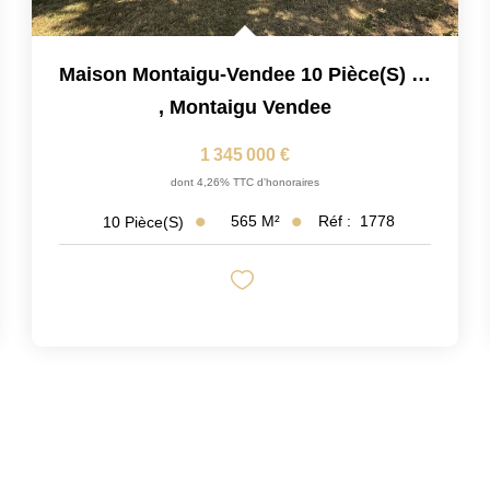
Maison Montaigu-Vendee 10 Pièce(s) 635 M2
,
Montaigu Vendee
1 345 000 €
dont 4,26% TTC d'honoraires
565
M²
Réf :
1778
10
Pièce(s)