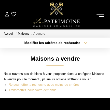
ACCUEIL
Accueil
Maisons
A vendre
L’AGENCE
Modifier les critères de recherche
Type de transaction
Localisation
Acheter
Localisation
NOS ANNONCES
Maisons a vendre
Type de bien
Sélectionnez...
Surface min
Ventes
Nous n'avons pas de biens à vous proposer dans la catégorie Maisons
Locations
Plus de critères
Budget max
A vendre pour le moment , plusieurs options s'offrent à vous :
Re-soumettre la recherche avec moins de critères.
Créer une alerte
Transmettez-nous votre demande
ESTIMATION
ALERTE MAIL