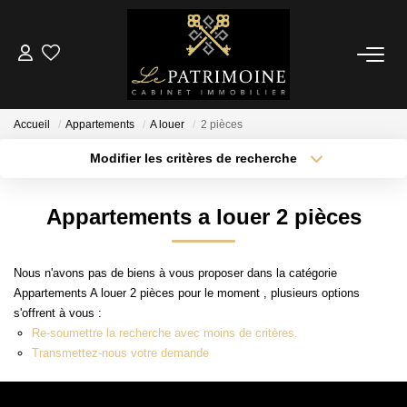
ACCUEIL
Accueil
Appartements
A louer
2 pièces
L’AGENCE
Modifier les critères de recherche
Localisation
Type de transaction
Surface min
NOS ANNONCES
Appartements a louer 2 pièces
Type de bien
Ventes
Plus de critères
Budget max
Locations
Nous n'avons pas de biens à vous proposer dans la catégorie
Créer une alerte
Appartements A louer 2 pièces pour le moment , plusieurs options
s'offrent à vous :
ESTIMATION
Re-soumettre la recherche avec moins de critères.
Transmettez-nous votre demande
ALERTE MAIL