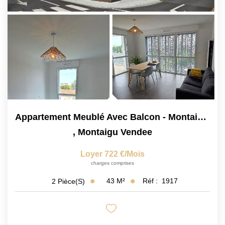
CONTACT
Appartement Meublé Avec Balcon - Montaigu Centre
,
Montaigu Vendee
Loyer 722 €/mois
charges comprises
43
M²
Réf :
1917
2
Pièce(s)