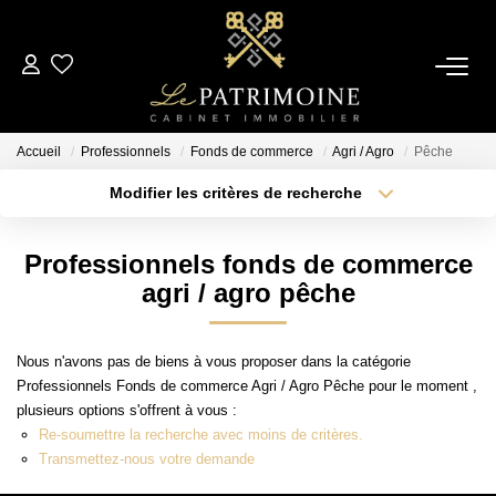
ACCUEIL
Accueil
Professionnels
Fonds de commerce
Agri / Agro
Pêche
L’AGENCE
Modifier les critères de recherche
Type de transaction
Localisation
Acheter
Localisation
NOS ANNONCES
Professionnels fonds de commerce
Type de bien
Sélectionnez...
Surface min
agri / agro pêche
Ventes
Locations
Plus de critères
Budget max
Nous n'avons pas de biens à vous proposer dans la catégorie
Professionnels Fonds de commerce Agri / Agro Pêche pour le moment ,
Créer une alerte
plusieurs options s'offrent à vous :
ESTIMATION
Re-soumettre la recherche avec moins de critères.
Transmettez-nous votre demande
ALERTE MAIL