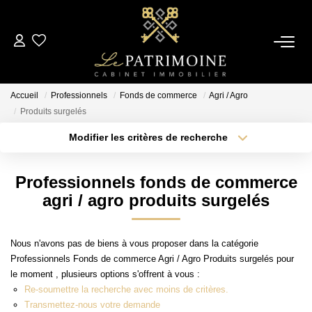
ACCUEIL
Accueil
Professionnels
Fonds de commerce
Agri / Agro
L’AGENCE
Produits surgelés
Modifier les critères de recherche
Type de transaction
Localisation
NOS ANNONCES
Acheter
Localisation
Professionnels fonds de commerce
Type de bien
Ventes
Sélectionnez...
Surface min
agri / agro produits surgelés
Locations
Plus de critères
Budget max
Nous n'avons pas de biens à vous proposer dans la catégorie
ESTIMATION
Professionnels Fonds de commerce Agri / Agro Produits surgelés pour
Créer une alerte
le moment , plusieurs options s'offrent à vous :
Re-soumettre la recherche avec moins de critères.
ALERTE MAIL
Transmettez-nous votre demande