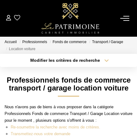
ACCUEIL
Accueil
Professionnels
Fonds de commerce
Transport / Garage
L’AGENCE
Location voiture
Modifier les critères de recherche
Type de transaction
Localisation
NOS ANNONCES
Acheter
Localisation
Professionnels fonds de commerce
Type de bien
Ventes
Sélectionnez...
Surface min
transport / garage location voiture
Locations
Plus de critères
Budget max
Nous n'avons pas de biens à vous proposer dans la catégorie
ESTIMATION
Professionnels Fonds de commerce Transport / Garage Location voiture
Créer une alerte
pour le moment , plusieurs options s'offrent à vous :
Re-soumettre la recherche avec moins de critères.
ALERTE MAIL
Transmettez-nous votre demande