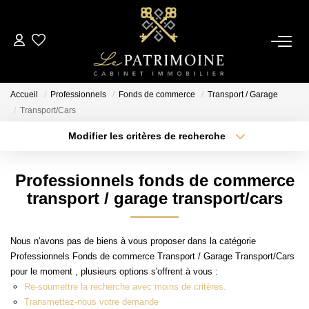
ACCUEIL
Accueil
Professionnels
Fonds de commerce
Transport / Garage
L’AGENCE
Transport/Cars
Modifier les critères de recherche
Type de transaction
Localisation
NOS ANNONCES
Acheter
Localisation
Professionnels fonds de commerce
Type de bien
Ventes
Sélectionnez...
Surface min
transport / garage transport/cars
Locations
Plus de critères
Budget max
Nous n'avons pas de biens à vous proposer dans la catégorie
ESTIMATION
Professionnels Fonds de commerce Transport / Garage Transport/Cars
Créer une alerte
pour le moment , plusieurs options s'offrent à vous :
Re-soumettre la recherche avec moins de critères.
ALERTE MAIL
Transmettez-nous votre demande