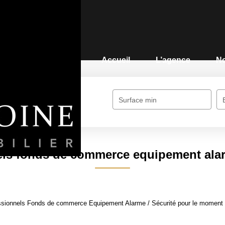
Accueil
L’agence
N
me / Sécurité
Surface min
Type de bien
ls fonds de commerce equipement alar
ssionnels Fonds de commerce Equipement Alarme / Sécurité pour le moment , p