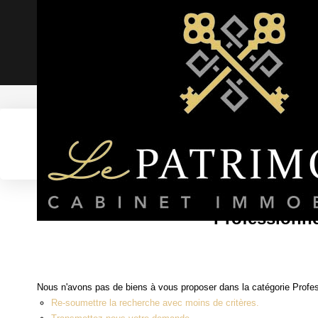
Accueil
Professionnels
Fonds de commerce
Equipement
Alar
Localisation
Type de transaction
Professionne
Nous n'avons pas de biens à vous proposer dans la catégorie Profe
Re-soumettre la recherche avec moins de critères.