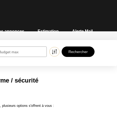
os annonces
Estimation
Alerte Mail
Contact
Budget max
me / sécurité
lusieurs options s'offrent à vous :