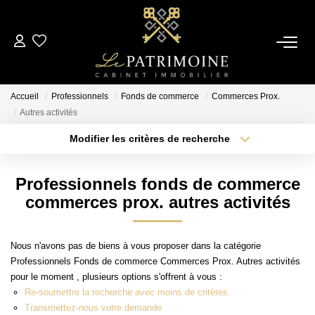
ACCUEIL
Accueil
Professionnels
Fonds de commerce
Commerces Prox.
L’AGENCE
Autres activités
Modifier les critères de recherche
Type de transaction
Localisation
NOS ANNONCES
Acheter
Localisation
Professionnels fonds de commerce
Type de bien
Ventes
Sélectionnez...
Surface min
commerces prox. autres activités
Locations
Plus de critères
Budget max
Nous n'avons pas de biens à vous proposer dans la catégorie
ESTIMATION
Professionnels Fonds de commerce Commerces Prox. Autres activités
Créer une alerte
pour le moment , plusieurs options s'offrent à vous :
Re-soumettre la recherche avec moins de critères.
ALERTE MAIL
Transmettez-nous votre demande