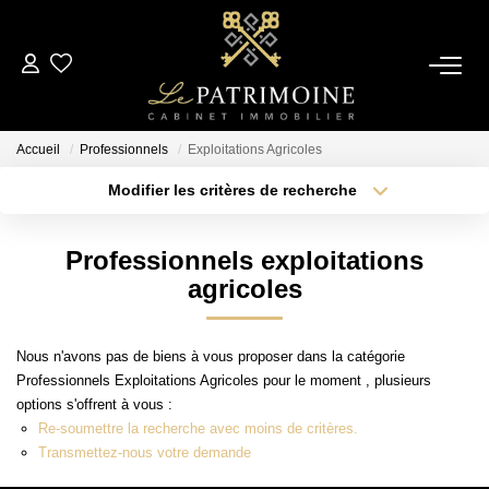
ACCUEIL
Accueil
Professionnels
Exploitations Agricoles
L’AGENCE
Modifier les critères de recherche
Type de transaction
Localisation
Acheter
Localisation
NOS ANNONCES
Professionnels exploitations
Type de bien
Sélectionnez...
Surface min
agricoles
Ventes
Locations
Plus de critères
Budget max
Nous n'avons pas de biens à vous proposer dans la catégorie
Professionnels Exploitations Agricoles pour le moment , plusieurs
Créer une alerte
options s'offrent à vous :
ESTIMATION
Re-soumettre la recherche avec moins de critères.
Transmettez-nous votre demande
ALERTE MAIL