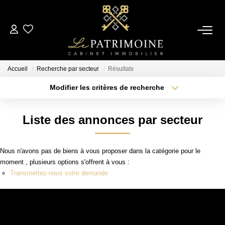
ACCUEIL
Accueil
Recherche par secteur
Résultats
L’AGENCE
Modifier les critères de recherche
Type de transaction
Localisation
Acheter
Localisation
NOS ANNONCES
Liste des annonces par secteur
Type de bien
Sélectionnez...
Surface min
Ventes
Nous n'avons pas de biens à vous proposer dans la catégorie pour le
Locations
Plus de critères
Budget max
moment , plusieurs options s'offrent à vous :
Transmettez-nous votre demande
Créer une alerte
ESTIMATION
ALERTE MAIL