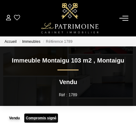
ACCUEIL
Accueil
Immeubles
Référence 1789
L’AGENCE
Immeuble Montaigu 103 m2
,
Montaigu
NOS ANNONCES
Vendu
Ventes
Locations
Réf : 1789
ESTIMATION
Vendu
Compromis signé
ALERTE MAIL