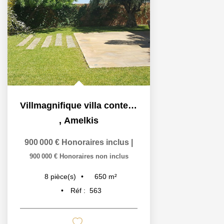
Villmagnifique villa contemporaine sur trois niveaux
,
Amelkis
900 000 €
Honoraires inclus
|
900 000 €
Honoraires non inclus
650
m²
8
pièce(s)
Réf :
563