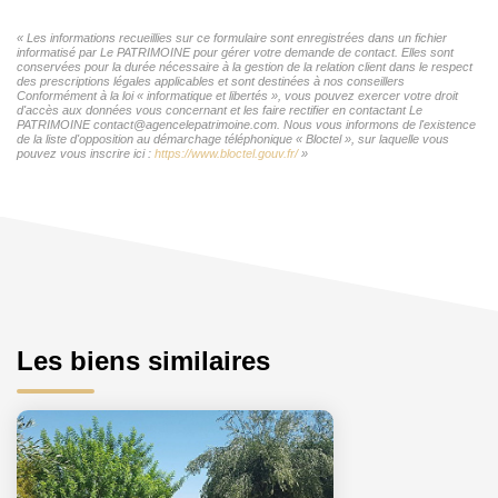
« Les informations recueillies sur ce formulaire sont enregistrées dans un fichier
informatisé par Le PATRIMOINE pour gérer votre demande de contact. Elles sont
conservées pour la durée nécessaire à la gestion de la relation client dans le respect
des prescriptions légales applicables et sont destinées à nos conseillers
Conformément à la loi « informatique et libertés », vous pouvez exercer votre droit
d'accès aux données vous concernant et les faire rectifier en contactant Le
PATRIMOINE contact@agencelepatrimoine.com. Nous vous informons de l'existence
de la liste d'opposition au démarchage téléphonique « Bloctel », sur laquelle vous
pouvez vous inscrire ici :
https://www.bloctel.gouv.fr/
»
Les biens similaires