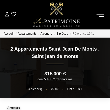
ACCUEIL
Accueil
Appartements
A vendre
3 pièces
Référence 1941
L’AGENCE
2 Appartements Saint Jean De Monts
,
NOS ANNONCES
Saint jean de monts
Ventes
315 000 €
Locations
dont 5% TTC d'honoraires
3
pièce(s)
•
75
m²
•
Réf : 1941
ESTIMATION
ALERTE MAIL
A vendre