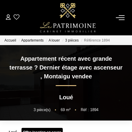
ACCUEIL
Accueil
Appartements
A louer
3 pièces
Référence 1894
L’AGENCE
Appartement récent avec grande
NOS ANNONCES
terrasse ? Dernier étage avec ascenseur
,
Montaigu vendee
Ventes
Locations
Loué
ESTIMATION
3
pièce(s)
•
69
m²
•
Réf : 1894
ALERTE MAIL