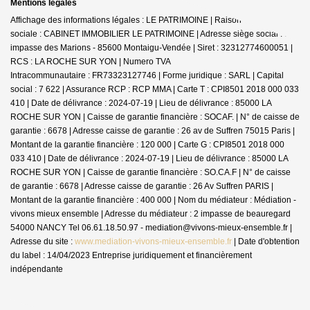
Mentions légales
Affichage des informations légales : LE PATRIMOINE | Raison
sociale : CABINET IMMOBILIER LE PATRIMOINE | Adresse siège social : 30
impasse des Marions - 85600 Montaigu-Vendée | Siret : 32312774600051 |
RCS : LA ROCHE SUR YON | Numero TVA
Intracommunautaire : FR73323127746 | Forme juridique : SARL | Capital
social : 7 622 | Assurance RCP : RCP MMA |
Carte T : CPI8501 2018 000 033
410 | Date de délivrance : 2024-07-19 | Lieu de délivrance : 85000 LA
ROCHE SUR YON | Caisse de garantie financière : SOCAF. | N° de caisse de
garantie : 6678 | Adresse caisse de garantie : 26 av de Suffren 75015 Paris |
Montant de la garantie financière : 120 000 | Carte G : CPI8501 2018 000
033 410 | Date de délivrance : 2024-07-19 | Lieu de délivrance : 85000 LA
ROCHE SUR YON | Caisse de garantie financière : SO.CA.F | N° de caisse
de garantie : 6678 | Adresse caisse de garantie : 26 Av Suffren PARIS |
Montant de la garantie financière : 400 000 | Nom du médiateur : Médiation -
vivons mieux ensemble | Adresse du médiateur : 2 impasse de beauregard
54000 NANCY Tel 06.61.18.50.97 - mediation@vivons-mieux-ensemble.fr |
Adresse du site :
www.mediation-vivons-mieux-ensemble.fr
| Date d'obtention
du label : 14/04/2023
Entreprise juridiquement et financièrement
indépendante