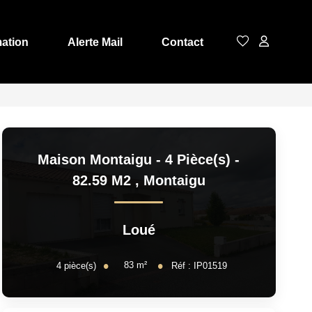
mation
Alerte Mail
Contact
Maison Montaigu - 4 Pièce(s) -
82.59 M2
,
Montaigu
Loué
83
m²
4
pièce(s)
Réf :
IP01519