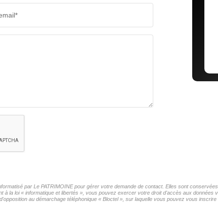
email*
r informatisé par Le PATRIMOINE pour gérer votre demande de contact. Elles sont conservées po
t à la loi « informatique et libertés », vous pouvez exercer votre droit d'accès aux données
'opposition au démarchage téléphonique « Bloctel », sur laquelle vous pouvez vous inscrire i