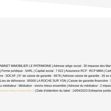
: CABINET IMMOBILIER LE PATRIMOINE | Adresse siège social : 30 impasse des Mar
me juridique : SARL | Capital social : 7 622 | Assurance RCP : RCP MMA |
Cart
 SOCAF. | N° de caisse de garantie : 6678 | Adresse caisse de garantie : 26 av de
Lieu de délivrance : 85000 LA ROCHE SUR YON | Caisse de garantie financière : SO
m du médiateur : Médiation - vivons mieux ensemble | Adresse du médiateur : 2 im
vivons-mieux-ensemble.fr
| Date d'obtention du label : 14/04/2023
Entreprise jurid