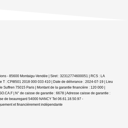
ions - 85600 Montaigu-Vendée | Siret : 32312774600051 | RCS : LA
e T : CPI8501 2018 000 033 410 | Date de délivrance : 2024-07-19 | Lieu
 Suffren 75015 Paris | Montant de la garantie financière : 120 000 |
.CA.F | N° de caisse de garantie : 6678 | Adresse caisse de garantie :
passe de beauregard 54000 NANCY Tel 06.61.18.50.97 -
iquement et financièrement indépendante