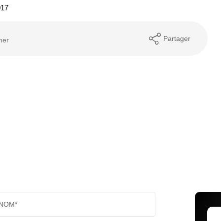
017
Partager
mer
NOM*