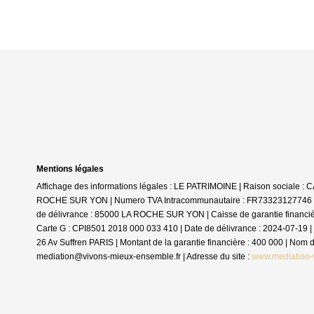
Mentions légales
Affichage des informations légales : LE PATRIMOINE | Raison sociale 
ROCHE SUR YON | Numero TVA Intracommunautaire : FR73323127746 | For
de délivrance : 85000 LA ROCHE SUR YON | Caisse de garantie financière :
Carte G : CPI8501 2018 000 033 410 | Date de délivrance : 2024-07-19 | 
26 Av Suffren PARIS | Montant de la garantie financière : 400 000 | No
mediation@vivons-mieux-ensemble.fr | Adresse du site :
www.mediation-