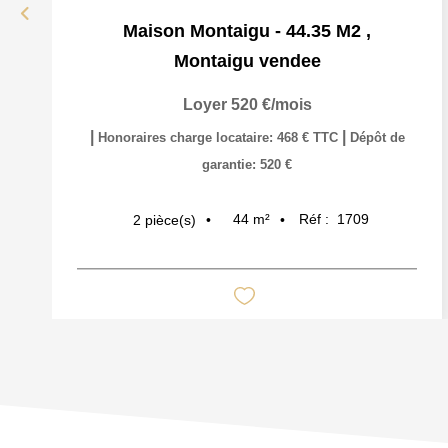
Maison Montaigu - 44.35 M2
,
Montaigu vendee
Loyer 520 €/mois
|
|
Honoraires charge locataire: 468 € TTC
Dépôt de
garantie: 520 €
44
m²
Réf :
1709
2
pièce(s)