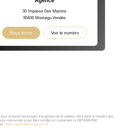
Agence
30 Impasse Des Marions
85600
Montaigu-Vendée
Nous écrire
Voir le numéro
ur la durée nécessaire à la gestion de la relation client dans le respect des
 vous concernant et les faire rectifier en contactant Le PATRIMOINE
ci :
https://www.bloctel.gouv.fr/
»