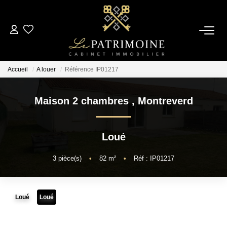
ACCUEIL
Accueil
A louer
Référence IP01217
L’AGENCE
Maison 2 chambres
,
Montreverd
NOS ANNONCES
Loué
Ventes
Locations
3
pièce(s)
•
82
m²
•
Réf : IP01217
ESTIMATION
Loué
Loué
ALERTE MAIL