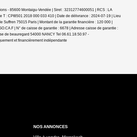
ions - 85600 Montaigu-Vendée | Siret : 32312774600051 | RCS : LA
e T : CPI8501 2018 000 033 410 | Date de délivrance : 2024-07-19 | Lieu
 Suffren 75015 Paris | Montant de la garantie financière : 120 000 |
.CA.F | N° de caisse de garantie : 6678 | Adresse caisse de garantie :
passe de beauregard 54000 NANCY Tel 06.61.18.50.97 -
iquement et financièrement indépendante
NOS ANNONCES