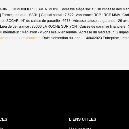
: CABINET IMMOBILIER LE PATRIMOINE | Adresse siège social : 30 impasse des Mar
me juridique : SARL | Capital social : 7 622 | Assurance RCP : RCP MMA |
Cart
 SOCAF. | N° de caisse de garantie : 6678 | Adresse caisse de garantie : 26 av de
Lieu de délivrance : 85000 LA ROCHE SUR YON | Caisse de garantie financière : SO
m du médiateur : Médiation - vivons mieux ensemble | Adresse du médiateur : 2 im
vivons-mieux-ensemble.fr
| Date d'obtention du label : 14/04/2023
Entreprise jurid
CES
LIENS UTILES