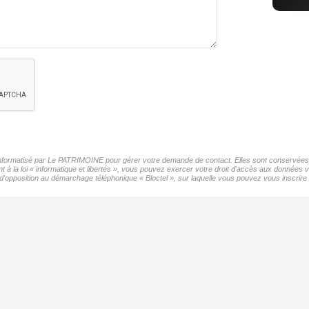
r informatisé par Le PATRIMOINE pour gérer votre demande de contact. Elles sont conservées po
t à la loi « informatique et libertés », vous pouvez exercer votre droit d'accès aux données
'opposition au démarchage téléphonique « Bloctel », sur laquelle vous pouvez vous inscrire i