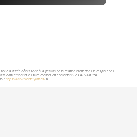
ur la durée nécessaire à la gestion de la relation client dans le respect des
 vous concernant et les faire rectifier en contactant Le PATRIMOINE
ci :
https://www.bloctel.gouv.fr/
»