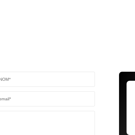
NOM*
email*