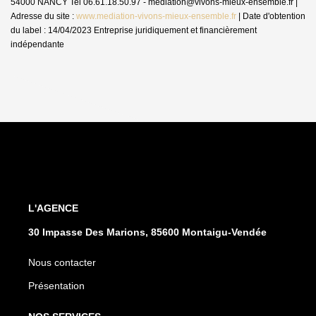
54000 NANCY Tel 06.61.18.50.97 - mediation@vivons-mieux-ensemble.fr |
Adresse du site :
www.mediation-vivons-mieux-ensemble.fr
| Date d'obtention
du label : 14/04/2023
Entreprise juridiquement et financièrement
indépendante
L'AGENCE
30 Impasse Des Marions, 85600 Montaigu-Vendée
Nous contacter
Présentation