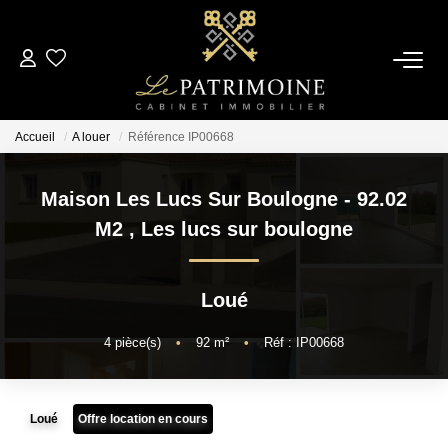
ACCUEIL
Accueil
A louer
Référence IP00668
L’AGENCE
Maison Les Lucs Sur Boulogne - 92.02
NOS ANNONCES
M2
,
Les lucs sur boulogne
Ventes
Loué
Locations
4
pièce(s)
•
92
m²
•
Réf : IP00668
ESTIMATION
Loué
Offre location en cours
ALERTE MAIL