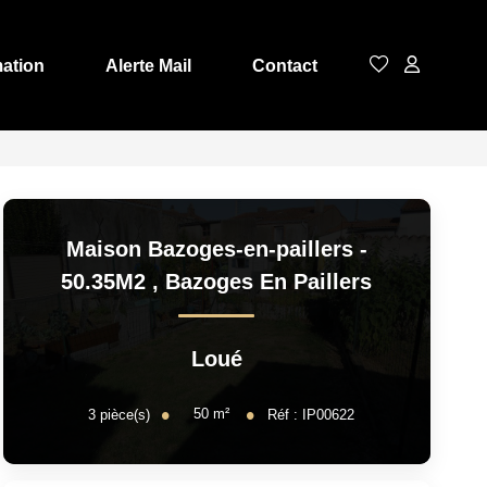
mation
Alerte Mail
Contact
Maison Bazoges-en-paillers -
50.35M2
,
Bazoges En Paillers
Loué
50
m²
3
pièce(s)
Réf :
IP00622