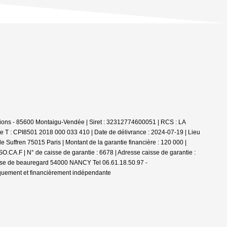
ions - 85600 Montaigu-Vendée | Siret : 32312774600051 | RCS : LA
e T : CPI8501 2018 000 033 410 | Date de délivrance : 2024-07-19 | Lieu
 Suffren 75015 Paris | Montant de la garantie financière : 120 000 |
.CA.F | N° de caisse de garantie : 6678 | Adresse caisse de garantie :
passe de beauregard 54000 NANCY Tel 06.61.18.50.97 -
iquement et financièrement indépendante