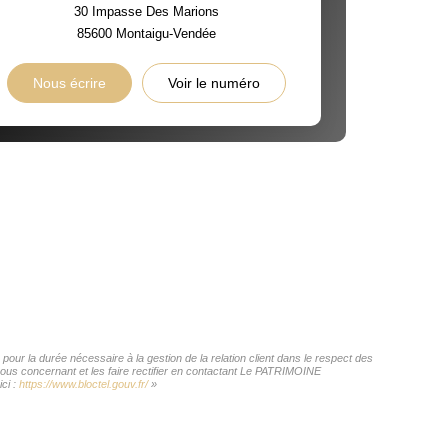
30 Impasse Des Marions
85600
Montaigu-Vendée
Nous écrire
Voir le numéro
ur la durée nécessaire à la gestion de la relation client dans le respect des
 vous concernant et les faire rectifier en contactant Le PATRIMOINE
ci :
https://www.bloctel.gouv.fr/
»