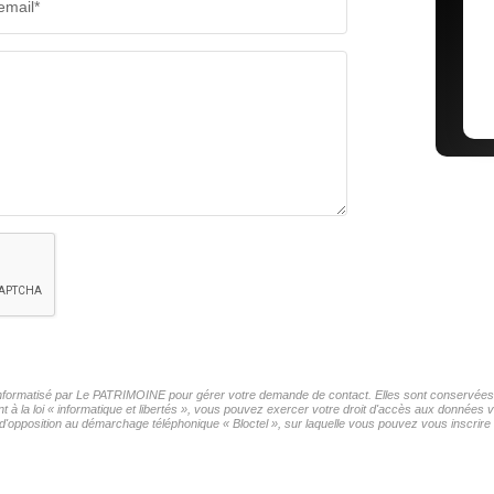
email*
r informatisé par Le PATRIMOINE pour gérer votre demande de contact. Elles sont conservées po
t à la loi « informatique et libertés », vous pouvez exercer votre droit d'accès aux données
'opposition au démarchage téléphonique « Bloctel », sur laquelle vous pouvez vous inscrire i