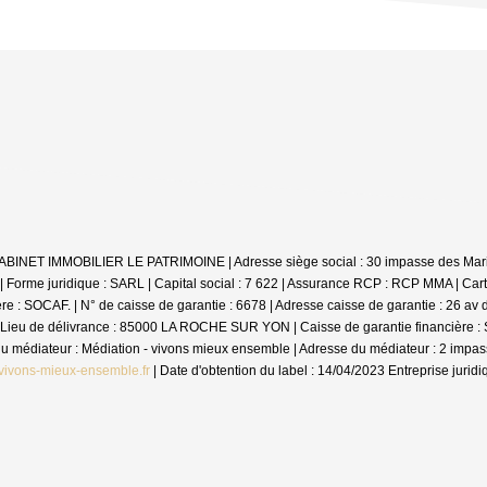
: CABINET IMMOBILIER LE PATRIMOINE | Adresse siège social : 30 impasse des Mar
me juridique : SARL | Capital social : 7 622 | Assurance RCP : RCP MMA |
Cart
 SOCAF. | N° de caisse de garantie : 6678 | Adresse caisse de garantie : 26 av de
Lieu de délivrance : 85000 LA ROCHE SUR YON | Caisse de garantie financière : SO
m du médiateur : Médiation - vivons mieux ensemble | Adresse du médiateur : 2 im
vivons-mieux-ensemble.fr
| Date d'obtention du label : 14/04/2023
Entreprise jurid