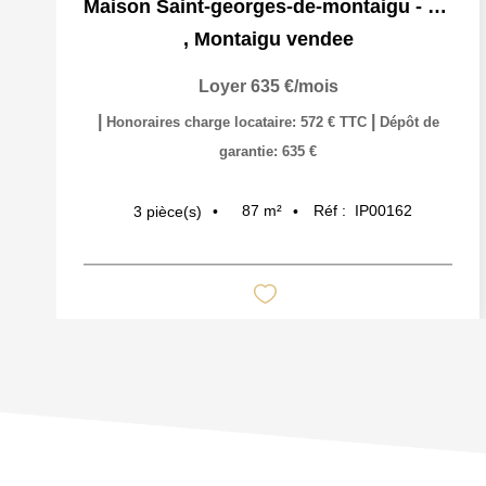
Maison Saint-georges-de-montaigu - 3 Pièce(s) - 80 M2
,
Montaigu vendee
Loyer 635 €/mois
|
|
Honoraires charge locataire: 572 € TTC
Dépôt de
garantie: 635 €
87
m²
Réf :
IP00162
3
pièce(s)