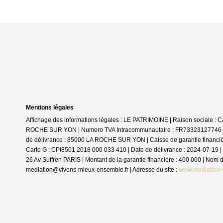
Mentions légales
Affichage des informations légales : LE PATRIMOINE | Raison sociale 
ROCHE SUR YON | Numero TVA Intracommunautaire : FR73323127746 | For
de délivrance : 85000 LA ROCHE SUR YON | Caisse de garantie financière :
Carte G : CPI8501 2018 000 033 410 | Date de délivrance : 2024-07-19 | 
26 Av Suffren PARIS | Montant de la garantie financière : 400 000 | No
mediation@vivons-mieux-ensemble.fr | Adresse du site :
www.mediation-