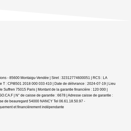
ions - 85600 Montaigu-Vendée | Siret : 32312774600051 | RCS : LA
e T : CPI8501 2018 000 033 410 | Date de délivrance : 2024-07-19 | Lieu
 Suffren 75015 Paris | Montant de la garantie financière : 120 000 |
.CA.F | N° de caisse de garantie : 6678 | Adresse caisse de garantie :
passe de beauregard 54000 NANCY Tel 06.61.18.50.97 -
iquement et financièrement indépendante