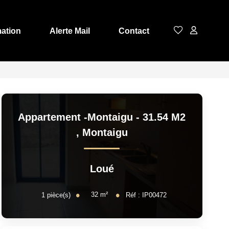
mation
Alerte Mail
Contact
Appartement -Montaigu - 31.54 M2
,
Montaigu
Loué
32
m²
1
pièce(s)
Réf :
IP00472