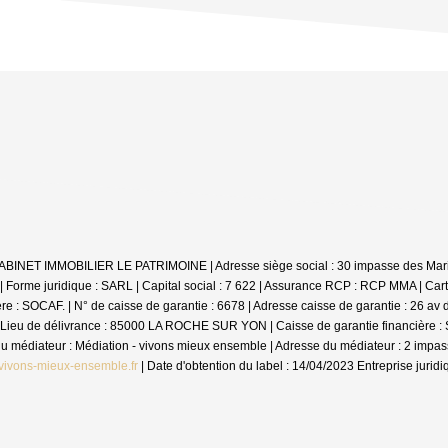
: CABINET IMMOBILIER LE PATRIMOINE | Adresse siège social : 30 impasse des Mar
me juridique : SARL | Capital social : 7 622 | Assurance RCP : RCP MMA |
Cart
 SOCAF. | N° de caisse de garantie : 6678 | Adresse caisse de garantie : 26 av de
Lieu de délivrance : 85000 LA ROCHE SUR YON | Caisse de garantie financière : SO
m du médiateur : Médiation - vivons mieux ensemble | Adresse du médiateur : 2 im
vivons-mieux-ensemble.fr
| Date d'obtention du label : 14/04/2023
Entreprise jurid