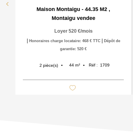
Maison Montaigu - 44.35 M2
,
Montaigu vendee
Loyer 520 €/mois
|
|
Honoraires charge locataire: 468 € TTC
Dépôt de
garantie: 520 €
44
m²
Réf :
1709
2
pièce(s)