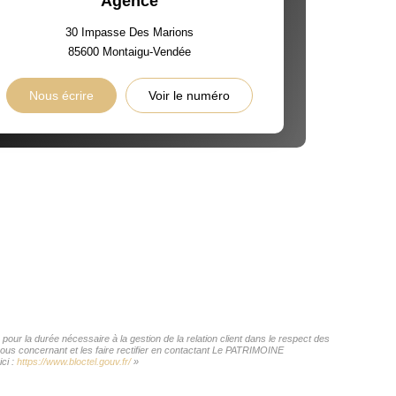
Agence
30 Impasse Des Marions
85600
Montaigu-Vendée
Nous écrire
Voir le numéro
ur la durée nécessaire à la gestion de la relation client dans le respect des
 vous concernant et les faire rectifier en contactant Le PATRIMOINE
ci :
https://www.bloctel.gouv.fr/
»