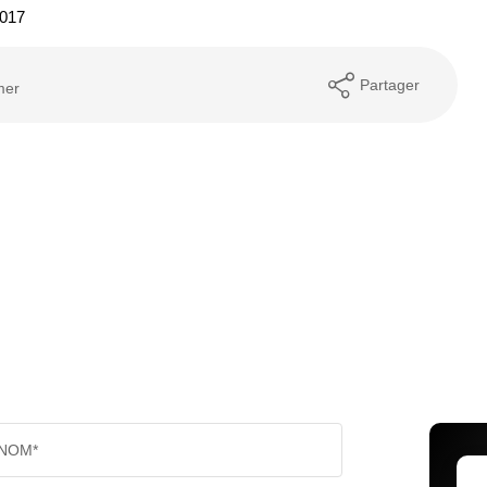
2017
Partager
mer
NOM*