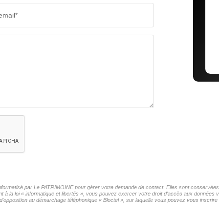
email*
r informatisé par Le PATRIMOINE pour gérer votre demande de contact. Elles sont conservées po
t à la loi « informatique et libertés », vous pouvez exercer votre droit d'accès aux données
'opposition au démarchage téléphonique « Bloctel », sur laquelle vous pouvez vous inscrire i