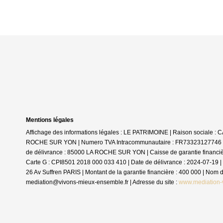
Mentions légales
Affichage des informations légales : LE PATRIMOINE | Raison sociale 
ROCHE SUR YON | Numero TVA Intracommunautaire : FR73323127746 | For
de délivrance : 85000 LA ROCHE SUR YON | Caisse de garantie financière :
Carte G : CPI8501 2018 000 033 410 | Date de délivrance : 2024-07-19 | 
26 Av Suffren PARIS | Montant de la garantie financière : 400 000 | No
mediation@vivons-mieux-ensemble.fr | Adresse du site :
www.mediation-