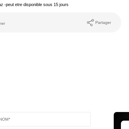
az -peut etre disponible sous 15 jours
Partager
mer
NOM*