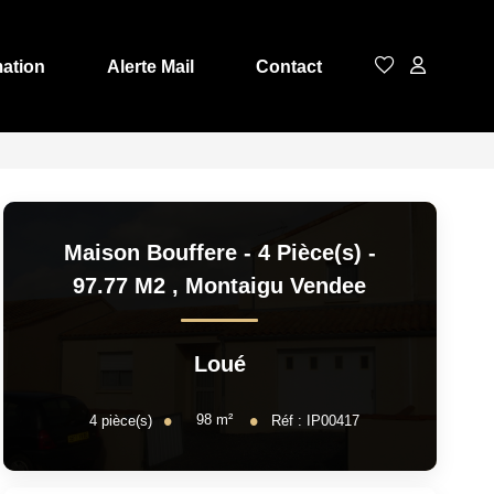
mation
Alerte Mail
Contact
Maison Bouffere - 4 Pièce(s) -
97.77 M2
,
Montaigu Vendee
Loué
98
m²
4
pièce(s)
Réf :
IP00417