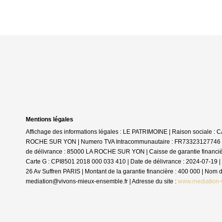
Mentions légales
Affichage des informations légales : LE PATRIMOINE | Raison sociale 
ROCHE SUR YON | Numero TVA Intracommunautaire : FR73323127746 | For
de délivrance : 85000 LA ROCHE SUR YON | Caisse de garantie financière :
Carte G : CPI8501 2018 000 033 410 | Date de délivrance : 2024-07-19 | 
26 Av Suffren PARIS | Montant de la garantie financière : 400 000 | No
mediation@vivons-mieux-ensemble.fr | Adresse du site :
www.mediation-