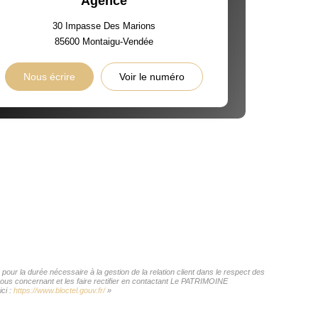
Agence
30 Impasse Des Marions
85600
Montaigu-Vendée
Nous écrire
Voir le numéro
ur la durée nécessaire à la gestion de la relation client dans le respect des
 vous concernant et les faire rectifier en contactant Le PATRIMOINE
ci :
https://www.bloctel.gouv.fr/
»