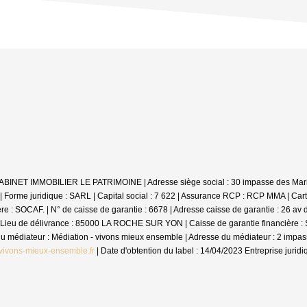
: CABINET IMMOBILIER LE PATRIMOINE | Adresse siège social : 30 impasse des Mar
me juridique : SARL | Capital social : 7 622 | Assurance RCP : RCP MMA |
Cart
 SOCAF. | N° de caisse de garantie : 6678 | Adresse caisse de garantie : 26 av de
Lieu de délivrance : 85000 LA ROCHE SUR YON | Caisse de garantie financière : SO
m du médiateur : Médiation - vivons mieux ensemble | Adresse du médiateur : 2 im
vivons-mieux-ensemble.fr
| Date d'obtention du label : 14/04/2023
Entreprise jurid