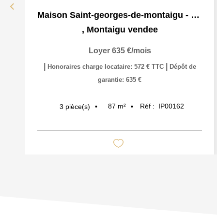
Maison Saint-georges-de-montaigu - 3 Pièce(s) - 80 M2
,
Montaigu vendee
Loyer 635 €/mois
|
|
Honoraires charge locataire: 572 € TTC
Dépôt de
garantie: 635 €
87
m²
Réf :
IP00162
3
pièce(s)