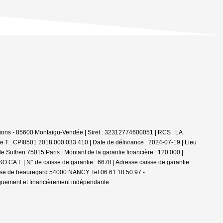
ions - 85600 Montaigu-Vendée | Siret : 32312774600051 | RCS : LA
e T : CPI8501 2018 000 033 410 | Date de délivrance : 2024-07-19 | Lieu
 Suffren 75015 Paris | Montant de la garantie financière : 120 000 |
.CA.F | N° de caisse de garantie : 6678 | Adresse caisse de garantie :
passe de beauregard 54000 NANCY Tel 06.61.18.50.97 -
iquement et financièrement indépendante