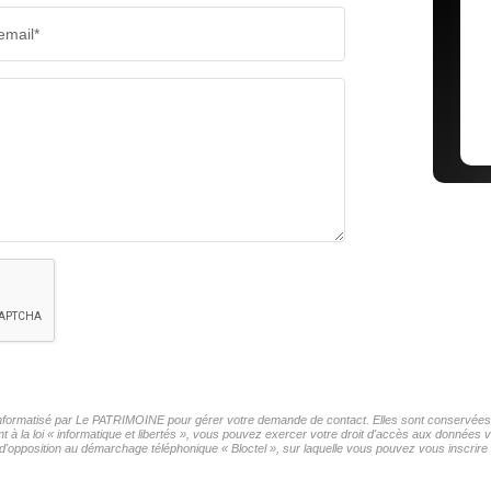
email*
r informatisé par Le PATRIMOINE pour gérer votre demande de contact. Elles sont conservées po
t à la loi « informatique et libertés », vous pouvez exercer votre droit d'accès aux données
'opposition au démarchage téléphonique « Bloctel », sur laquelle vous pouvez vous inscrire i