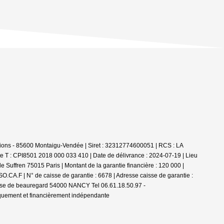
ions - 85600 Montaigu-Vendée | Siret : 32312774600051 | RCS : LA
e T : CPI8501 2018 000 033 410 | Date de délivrance : 2024-07-19 | Lieu
 Suffren 75015 Paris | Montant de la garantie financière : 120 000 |
.CA.F | N° de caisse de garantie : 6678 | Adresse caisse de garantie :
passe de beauregard 54000 NANCY Tel 06.61.18.50.97 -
iquement et financièrement indépendante