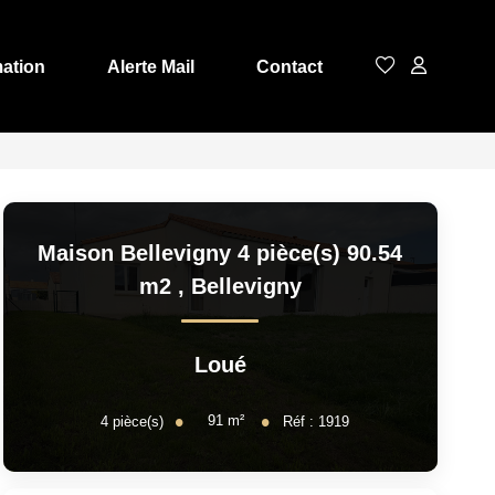
mation
Alerte Mail
Contact
Maison Bellevigny 4 pièce(s) 90.54
m2
,
Bellevigny
Loué
91
m²
4
pièce(s)
Réf :
1919