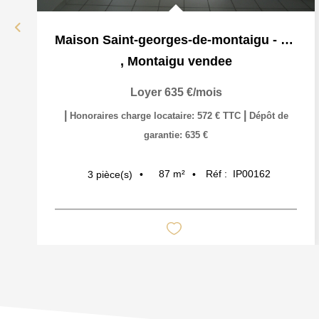
Maison Saint-georges-de-montaigu - 3 Pièce(s) - 80 M2
,
Montaigu vendee
Loyer 635 €/mois
|
|
Honoraires charge locataire: 572 € TTC
Dépôt de
garantie: 635 €
87
m²
Réf :
IP00162
3
pièce(s)