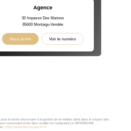
Agence
30 Impasse Des Marions
85600
Montaigu-Vendée
Nous écrire
Voir le numéro
ur la durée nécessaire à la gestion de la relation client dans le respect des
 vous concernant et les faire rectifier en contactant Le PATRIMOINE
ci :
https://www.bloctel.gouv.fr/
»