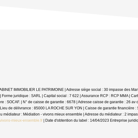
: CABINET IMMOBILIER LE PATRIMOINE | Adresse siège social : 30 impasse des Mar
me juridique : SARL | Capital social : 7 622 | Assurance RCP : RCP MMA |
Cart
 SOCAF. | N° de caisse de garantie : 6678 | Adresse caisse de garantie : 26 av de
Lieu de délivrance : 85000 LA ROCHE SUR YON | Caisse de garantie financière : SO
m du médiateur : Médiation - vivons mieux ensemble | Adresse du médiateur : 2 im
vivons-mieux-ensemble.fr
| Date d'obtention du label : 14/04/2023
Entreprise jurid