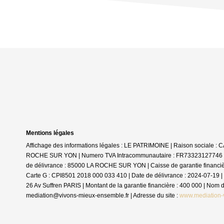
Mentions légales
Affichage des informations légales : LE PATRIMOINE | Raison sociale 
ROCHE SUR YON | Numero TVA Intracommunautaire : FR73323127746 | For
de délivrance : 85000 LA ROCHE SUR YON | Caisse de garantie financière :
Carte G : CPI8501 2018 000 033 410 | Date de délivrance : 2024-07-19 | 
26 Av Suffren PARIS | Montant de la garantie financière : 400 000 | No
mediation@vivons-mieux-ensemble.fr | Adresse du site :
www.mediation-