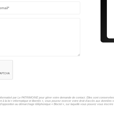
email*
r informatisé par Le PATRIMOINE pour gérer votre demande de contact. Elles sont conservées po
t à la loi « informatique et libertés », vous pouvez exercer votre droit d'accès aux données
'opposition au démarchage téléphonique « Bloctel », sur laquelle vous pouvez vous inscrire i