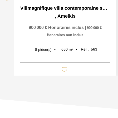
Villmagnifique villa contemporaine sur trois niveaux
,
Amelkis
900 000 €
Honoraires inclus
|
900 000 €
Honoraires non inclus
650
m²
Réf :
563
8
pièce(s)