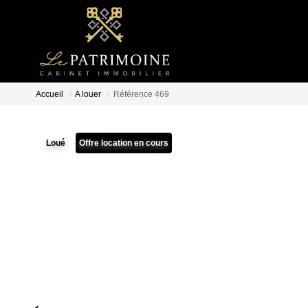
Accueil
A louer
Référence 469
Loué
Offre location en cours