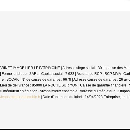
: CABINET IMMOBILIER LE PATRIMOINE | Adresse siège social : 30 impasse des Mar
me juridique : SARL | Capital social : 7 622 | Assurance RCP : RCP MMA |
Cart
 SOCAF. | N° de caisse de garantie : 6678 | Adresse caisse de garantie : 26 av de
Lieu de délivrance : 85000 LA ROCHE SUR YON | Caisse de garantie financière : SO
m du médiateur : Médiation - vivons mieux ensemble | Adresse du médiateur : 2 im
vivons-mieux-ensemble.fr
| Date d'obtention du label : 14/04/2023
Entreprise jurid