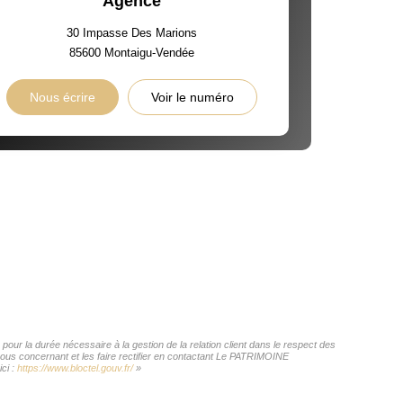
Agence
30 Impasse Des Marions
85600
Montaigu-Vendée
Nous écrire
Voir le numéro
ur la durée nécessaire à la gestion de la relation client dans le respect des
 vous concernant et les faire rectifier en contactant Le PATRIMOINE
ci :
https://www.bloctel.gouv.fr/
»