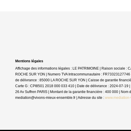
Mentions légales
Affichage des informations légales : LE PATRIMOINE | Raison sociale 
ROCHE SUR YON | Numero TVA Intracommunautaire : FR73323127746 | For
de délivrance : 85000 LA ROCHE SUR YON | Caisse de garantie financière :
Carte G : CPI8501 2018 000 033 410 | Date de délivrance : 2024-07-19 | 
26 Av Suffren PARIS | Montant de la garantie financière : 400 000 | No
mediation@vivons-mieux-ensemble.fr | Adresse du site :
www.mediation-