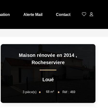
mation
Alerte Mail
Contact
Maison rénovée en 2014
,
Rocheserviere
Loué
68
m²
3
pièce(s)
Réf :
469