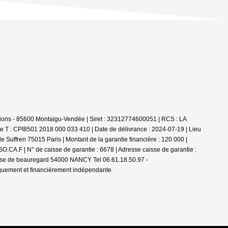
ions - 85600 Montaigu-Vendée | Siret : 32312774600051 | RCS : LA
e T : CPI8501 2018 000 033 410 | Date de délivrance : 2024-07-19 | Lieu
 Suffren 75015 Paris | Montant de la garantie financière : 120 000 |
.CA.F | N° de caisse de garantie : 6678 | Adresse caisse de garantie :
passe de beauregard 54000 NANCY Tel 06.61.18.50.97 -
iquement et financièrement indépendante