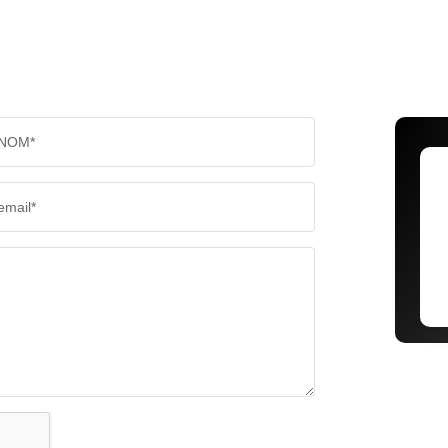
NOM*
email*