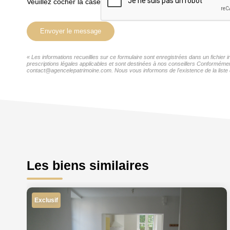
Veuillez cocher la case
Envoyer le message
« Les informations recueillies sur ce formulaire sont enregistrées dans un fichie
prescriptions légales applicables et sont destinées à nos conseillers Conformémen
contact@agencelepatrimoine.com. Nous vous informons de l'existence de la liste d
Les biens similaires
Exclusif