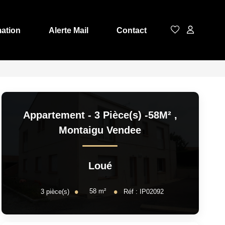
mation
Alerte Mail
Contact
Appartement - 3 Pièce(s) -58M²
,
Montaigu Vendee
Loué
58
m²
3
pièce(s)
Réf :
IP02092