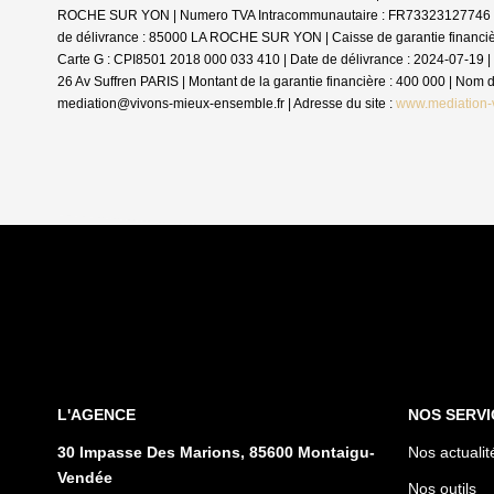
ROCHE SUR YON | Numero TVA Intracommunautaire : FR73323127746 | For
de délivrance : 85000 LA ROCHE SUR YON | Caisse de garantie financière :
Carte G : CPI8501 2018 000 033 410 | Date de délivrance : 2024-07-19 | 
26 Av Suffren PARIS | Montant de la garantie financière : 400 000 | No
mediation@vivons-mieux-ensemble.fr | Adresse du site :
www.mediation-
L'AGENCE
NOS SERVI
30 Impasse Des Marions, 85600 Montaigu-
Nos actualit
Vendée
Nos outils