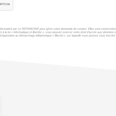
r informatisé par Le PATRIMOINE pour gérer votre demande de contact. Elles sont conservées po
t à la loi « informatique et libertés », vous pouvez exercer votre droit d'accès aux données
'opposition au démarchage téléphonique « Bloctel », sur laquelle vous pouvez vous inscrire i