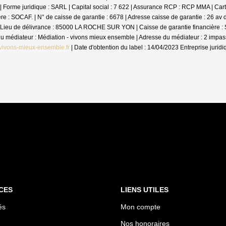
me juridique : SARL | Capital social : 7 622 | Assurance RCP : RCP MMA |
Cart
 SOCAF. | N° de caisse de garantie : 6678 | Adresse caisse de garantie : 26 av de
Lieu de délivrance : 85000 LA ROCHE SUR YON | Caisse de garantie financière : SO
m du médiateur : Médiation - vivons mieux ensemble | Adresse du médiateur : 2 im
vivons-mieux-ensemble.fr
| Date d'obtention du label : 14/04/2023
Entreprise jurid
CES
LIENS UTILES
és
Mon compte
Nos honoraires