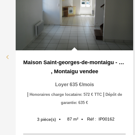
Maison Saint-georges-de-montaigu - 3 Pièce(s) - 80 M2
,
Montaigu vendee
Loyer 635 €/mois
|
|
Honoraires charge locataire: 572 € TTC
Dépôt de
garantie: 635 €
87
m²
Réf :
IP00162
3
pièce(s)