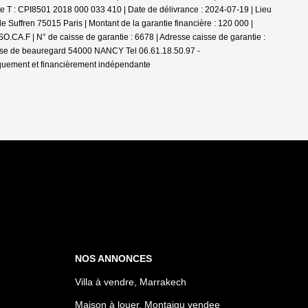
e T : CPI8501 2018 000 033 410 | Date de délivrance : 2024-07-19 | Lieu
 Suffren 75015 Paris | Montant de la garantie financière : 120 000 |
.CA.F | N° de caisse de garantie : 6678 | Adresse caisse de garantie :
passe de beauregard 54000 NANCY Tel 06.61.18.50.97 -
iquement et financièrement indépendante
NOS ANNONCES
Villa à vendre, Marrakech
Maison à louer, Montaigu vendee