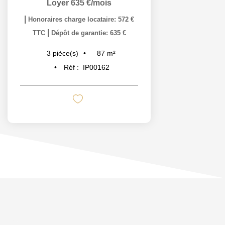
Loyer 635 €/mois
|
Honoraires charge locataire: 572 €
|
TTC
Dépôt de garantie: 635 €
87
m²
3
pièce(s)
Réf :
IP00162