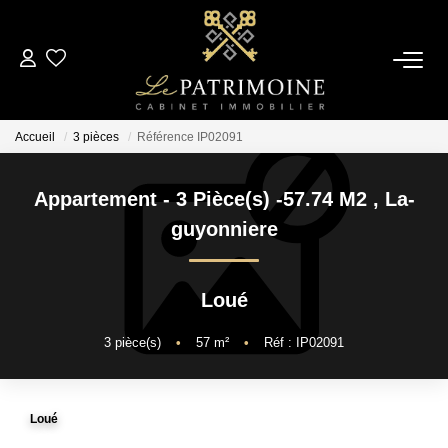
ACCUEIL
Accueil
3 pièces
Référence IP02091
L’AGENCE
Appartement - 3 Pièce(s) -57.74 M2
,
La-
NOS ANNONCES
guyonniere
Ventes
Loué
Locations
3
pièce(s)
•
57
m²
•
Réf : IP02091
ESTIMATION
Loué
ALERTE MAIL