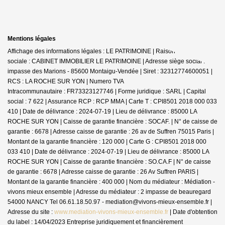
Mentions légales
Affichage des informations légales : LE PATRIMOINE | Raison
sociale : CABINET IMMOBILIER LE PATRIMOINE | Adresse siège social : 30
impasse des Marions - 85600 Montaigu-Vendée | Siret : 32312774600051 |
RCS : LA ROCHE SUR YON | Numero TVA
Intracommunautaire : FR73323127746 | Forme juridique : SARL | Capital
social : 7 622 | Assurance RCP : RCP MMA |
Carte T : CPI8501 2018 000 033
410 | Date de délivrance : 2024-07-19 | Lieu de délivrance : 85000 LA
ROCHE SUR YON | Caisse de garantie financière : SOCAF. | N° de caisse de
garantie : 6678 | Adresse caisse de garantie : 26 av de Suffren 75015 Paris |
Montant de la garantie financière : 120 000 | Carte G : CPI8501 2018 000
033 410 | Date de délivrance : 2024-07-19 | Lieu de délivrance : 85000 LA
ROCHE SUR YON | Caisse de garantie financière : SO.CA.F | N° de caisse
de garantie : 6678 | Adresse caisse de garantie : 26 Av Suffren PARIS |
Montant de la garantie financière : 400 000 | Nom du médiateur : Médiation -
vivons mieux ensemble | Adresse du médiateur : 2 impasse de beauregard
54000 NANCY Tel 06.61.18.50.97 - mediation@vivons-mieux-ensemble.fr |
Adresse du site :
www.mediation-vivons-mieux-ensemble.fr
| Date d'obtention
du label : 14/04/2023
Entreprise juridiquement et financièrement