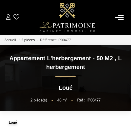
ACCUEIL
Accueil
2 pièces
Référence IP00477
L’AGENCE
Appartement L'herbergement - 50 M2
,
L
NOS ANNONCES
herbergement
Ventes
Loué
Locations
2
pièce(s)
•
46
m²
•
Réf : IP00477
ESTIMATION
Loué
ALERTE MAIL