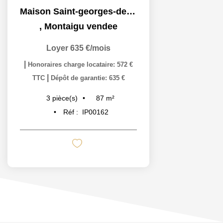
Maison Saint-georges-de-montaigu - 3 Pièce(s) - 80 M2
,
Montaigu vendee
Loyer 635 €/mois
|
Honoraires charge locataire: 572 €
|
TTC
Dépôt de garantie: 635 €
87
m²
3
pièce(s)
Réf :
IP00162