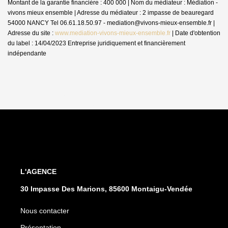
Montant de la garantie financière : 400 000 | Nom du médiateur : Médiation -
vivons mieux ensemble | Adresse du médiateur : 2 impasse de beauregard
54000 NANCY Tel 06.61.18.50.97 - mediation@vivons-mieux-ensemble.fr |
Adresse du site :
www.mediation-vivons-mieux-ensemble.fr
| Date d'obtention
du label : 14/04/2023
Entreprise juridiquement et financièrement
indépendante
L'AGENCE
30 Impasse Des Marions, 85600 Montaigu-Vendée
Nous contacter
Présentation