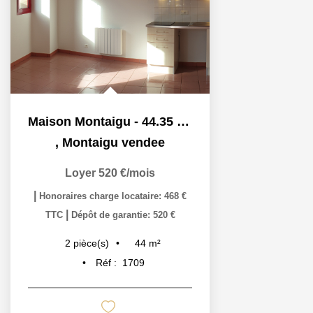
Maison Montaigu - 44.35 M2
,
Montaigu vendee
Loyer 520 €/mois
|
Honoraires charge locataire: 468 €
|
TTC
Dépôt de garantie: 520 €
44
m²
2
pièce(s)
Réf :
1709