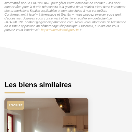
informatisé par Le PATRIMOINE pour gérer votre demande de contact. Elles sont
conservées pour la durée nécessaire à la gestion de la relation client dans le respect
des prescriptions légales applicables et sont destinées à nos conseillers
Conformément à la loi « informatique et libertés », vous pouvez exercer votre droit
d'accès aux données vous concernant et les faire rectifier en contactant Le
PATRIMOINE contact@agencelepatrimoine.com. Nous vous informons de l'existence
de la liste d'opposition au démarchage téléphonique « Bloctel », sur laquelle vous
pouvez vous inscrire ici :
https://www.bloctel.gouv.fr/
»
Les biens similaires
Exclusif