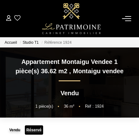
ACCUEIL
Accueil
Studio T1
Référence 1924
L’AGENCE
Appartement Montaigu Vendee 1
NOS ANNONCES
pièce(s) 36.62 m2
,
Montaigu vendee
Ventes
Vendu
Locations
1
pièce(s)
•
36
m²
•
Réf : 1924
ESTIMATION
Vendu
Réservé
ALERTE MAIL