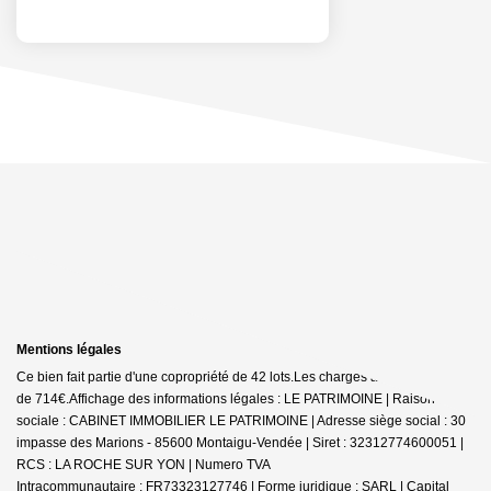
Mentions légales
Ce bien fait partie d'une copropriété de 42 lots.Les charges annuelles sont
de 714€.
Affichage des informations légales : LE PATRIMOINE | Raison
sociale : CABINET IMMOBILIER LE PATRIMOINE | Adresse siège social : 30
impasse des Marions - 85600 Montaigu-Vendée | Siret : 32312774600051 |
RCS : LA ROCHE SUR YON | Numero TVA
Intracommunautaire : FR73323127746 | Forme juridique : SARL | Capital